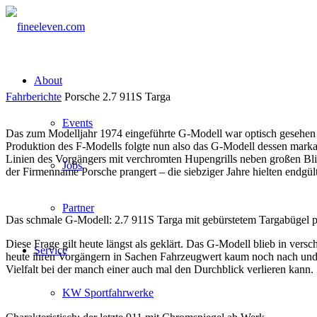
About
Fahrberichte
Porsche 2.7 911S Targa
Events
Das zum Modelljahr 1974 eingeführte G-Modell war optisch gesehen d
Produktion des F-Modells folgte nun also das G-Modell dessen marka
Linien des Vorgängers mit verchromten Hupengrills neben großen Bli
Jobs
der Firmenname Porsche prangert – die siebziger Jahre hielten endgült
Partner
Das schmale G-Modell: 2.7 911S Targa mit gebürstetem Targabügel 
Diese Frage gilt heute längst als geklärt. Das G-Modell blieb in ve
Service
heute ihren Vorgängern in Sachen Fahrzeugwert kaum noch nach und erf
Vielfalt bei der manch einer auch mal den Durchblick verlieren kann.
KW Sportfahrwerke