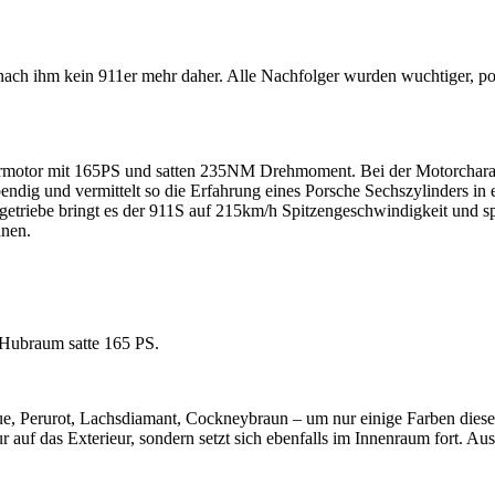
nach ihm kein 911er mehr daher. Alle Nachfolger wurden wuchtiger, pot
ermotor mit 165PS und satten 235NM Drehmoment. Bei der Motorcharakt
bendig und vermittelt so die Erfahrung eines Porsche Sechszylinders in e
ggetriebe bringt es der 911S auf 215km/h Spitzengeschwindigkeit und 
nnen.
 Hubraum satte 165 PS.
e, Perurot, Lachsdiamant, Cockneybraun – um nur einige Farben dieser 
ht nur auf das Exterieur, sondern setzt sich ebenfalls im Innenraum fort