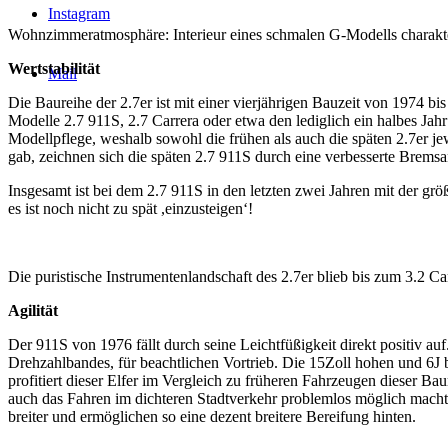
Instagram
Wohnzimmeratmosphäre: Interieur eines schmalen G-Modells charakteri
Wertstabilität
Mail
Die Baureihe der 2.7er ist mit einer vierjährigen Bauzeit von 1974 bi
Modelle 2.7 911S, 2.7 Carrera oder etwa den lediglich ein halbes Ja
Modellpflege, weshalb sowohl die frühen als auch die späten 2.7er je
gab, zeichnen sich die späten 2.7 911S durch eine verbesserte Bremsa
Insgesamt ist bei dem 2.7 911S in den letzten zwei Jahren mit der 
es ist noch nicht zu spät ,einzusteigen‘!
Die puristische Instrumentenlandschaft des 2.7er blieb bis zum 3.2 Ca
Agilität
Der 911S von 1976 fällt durch seine Leichtfüßigkeit direkt positiv
Drehzahlbandes, für beachtlichen Vortrieb. Die 15Zoll hohen und 6J 
profitiert dieser Elfer im Vergleich zu früheren Fahrzeugen dieser B
auch das Fahren im dichteren Stadtverkehr problemlos möglich macht.
breiter und ermöglichen so eine dezent breitere Bereifung hinten.