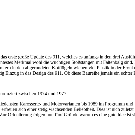
as erste große Update des 911, welches es anfangs in den drei Ausfüh
ntestes Merkmal wohl die wuchtigen Stoßstangen mit Faltenbalg sind. 
nkern in den abgerundeten Kotflügeln wichen viel Plastik in der Fron
ig Einzug in das Design des 911. Ob diese Baureihe jemals ein echter K
produziert zwischen 1974 und 1977
rschiedensten Karosserie- und Motorvarianten bis 1989 im Programm und
reuen sich einer stetig wachsenden Beliebtheit. Dies ist nich zuletzt 
 Zur Orientierung folgen nun fünf Gründe warum es eine gute Idee ist si