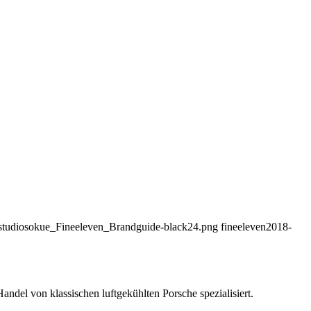
_studiosokue_Fineeleven_Brandguide-black24.png
fineeleven
2018-
ndel von klassischen luftgekühlten Porsche spezialisiert.