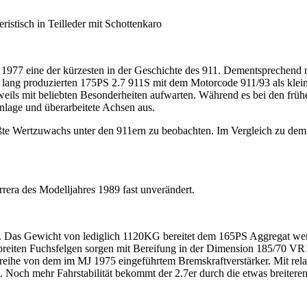
stisch in Teilleder mit Schottenkaro
s 1977 eine der kürzesten in der Geschichte des 911. Dementsprechend ni
hr lang produzierten 175PS 2.7 911S mit dem Motorcode 911/93 als klei
weils mit beliebten Besonderheiten aufwarten. Während es bei den frühen
nlage und überarbeitete Achsen aus.
größte Wertzuwachs unter den 911ern zu beobachten. Im Vergleich zu d
rrera des Modelljahres 1989 fast unverändert.
 auf. Das Gewicht von lediglich 1120KG bereitet dem 165PS Aggregat w
breiten Fuchsfelgen sorgen mit Bereifung in der Dimension 185/70 VR1
aureihe von dem im MJ 1975 eingeführtem Bremskraftverstärker. Mit rela
 Noch mehr Fahrstabilität bekommt der 2.7er durch die etwas breitere