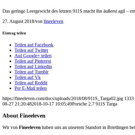
Das geringe Leergewicht des letzten 911S macht ihn äußerst agil – e
27. August 2018
/
von
fineeleven
Eintrag teilen
Teilen auf Facebook
Teilen auf Twitter
Auf Google+ teilen
Teilen auf Pinterest
Teilen auf Linkedin
Teilen auf Tumblr
Teilen auf Vk
Teilen auf Reddit
Per E-Mail teilen
https://fineeleven.com/docs/uploads/2018/08/911S_Targa02.jpg
1333
08-27 21:20:48
2018-10-17 10:05:49
Porsche 2.7 911S Targa
About Fineeleven
Wir von
Fineeleven
haben uns an unserem Standort in Brietlingen bei