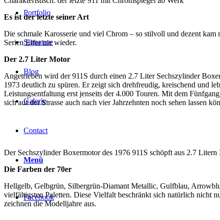
Charakteristisch: der letzte 911 mit Chromspiegel ab Werk
Portfolio
Es ist der letzte seiner Art
Die schmale Karosserie und viel Chrom – so stilvoll und dezent kam 
Signature
Serien Elfer nie wieder.
Der 2.7 Liter Motor
Blog
Angetrieben wird der 911S durch einen 2.7 Liter Sechszylinder Box
1973 deutlich zu spüren. Er zeigt sich drehfreudig, kreischend und le
Leistungsentfaltung erst jenseits der 4.000 Touren. Mit dem Fünfgan
Galerie
sich auf der Strasse auch nach vier Jahrzehnten noch sehen lassen kö
Contact
Der Sechszylinder Boxermotor des 1976 911S schöpft aus 2.7 Litern
Menü
Die Farben der 70er
Hellgelb, Gelbgrün, Silbergrün-Diamant Metallic, Gulfblau, Arrowblu
vielfältigsten Paletten. Diese Vielfalt beschränkt sich natürlich nic
Facebook
zeichnen die Modelljahre aus.