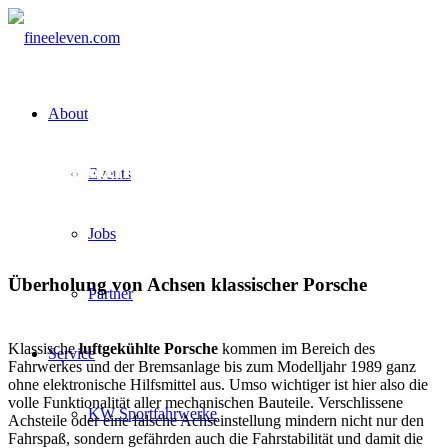
About
Kernkompetenz:
Events
Achsüberholung
Jobs
Überholung von Achsen klassischer Porsche
Partner
Klassische
luftgekühlte Porsche
kommen im Bereich des
Service
Fahrwerkes und der Bremsanlage bis zum Modelljahr 1989 ganz
ohne elektronische Hilfsmittel aus. Umso wichtiger ist hier also die
volle Funktionalität aller mechanischen Bauteile. Verschlissene
KW Sportfahrwerke
Achsteile oder eine falsche Achseinstellung mindern nicht nur den
Fahrspaß, sondern gefährden auch die Fahrstabilität und damit die