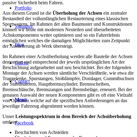
passive Sicherheit beim Fahren.
Portfolio
Aus diesem Grund ist die
Überholung der Achsen
ein zentraler
Bestandteil der vollumfänglichen Restaurierung eines klassischen
Sportwagens. Im Rahmen der alten Baumuster und Konstruktionen
Signature
können wir heute mit modernen Neuteilen und überarbeiteten
Achskomponenten weiter optimieren und so ein Fahrerlebnis
ermöglichen welches die damaligen Möglichkeiten zum Zeitpunkt
Blog
der Auslieferung ab Werk übersteigt.
Im Rahmen einer Achsüberholung werden alle Bauteile der Achsen
demontiert und entsprechend der jeweils ursprünglichen Art der
Galerie
Beschichtung aufgearbeitet und neu beschichtet. Bei der folgenden
Montage der Achsen werden sämtliche Verschleißteile, wie etwa die
Traggelenke, Spurstangen, Stoßdämpfer, Domlager, Gummibuchsen
Contact
der Stabilisatoren, Hauptbremszylinder, Bremsscheiben,
Bremsschläuche, Bremszangen und Bremsbeläge, erneuert. Bei der
genauen Auswahl der neuen Komponenten gibt es oft eine Vielzahl
Menü
von Optionen welche auf die spezifischen Anforderungen an das
jeweilige Fahrzeug abgestimmt werden können.
Unser
Leistungsspektrum in dem Bereich der Achsüberholung
umfasst:
Facebook
Beschichten von Achsteilen