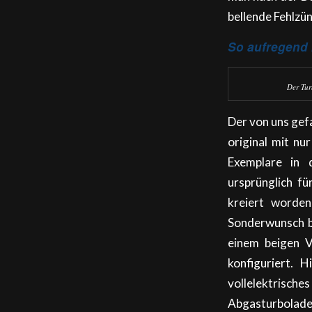
bellende Fehlzün
So aufregend 
Der Tur
Der von uns gef
original mit nu
Exemplare in 
ursprünglich fü
kreiert worde
Sonderwunsch be
einem beigen V
konfiguriert. 
vollelektrisch
Abgasturbolade