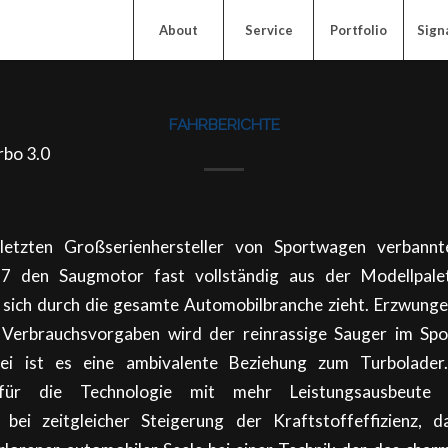
About
Service
Portfolio
Sign
FAHRBERICHTE
rbo 3.0
 letzten Großserienhersteller von Sportwagen verbann
7 den Saugmotor fast vollständig aus der Modellpalet
 sich durch die gesamte Automobilbranche zieht. Erzwung
 Verbrauchsvorgaben wird der reinrassige Sauger im Sp
bei ist es eine ambivalente Beziehung zum Turbolade
 für die Technologie mit mehr Leistungsausbeute u
g bei zeitgleicher Steigerung der Kraftstoffeffizienz, 