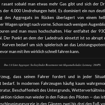
ch rasant sobald man etwas mehr Gas gibt und sich der Dr
ts der 4.000 Umdrehungen hebt. Es dominiert ein nun deutl
ng des Aggregats im Rücken überlagert von einem hell
er Wagen springt nach vorne. Schon nach wenigen Augenblic
uren und man muss hochschalten. Hier entfaltet der 930
l. Der Punkt an dem der Ladedruck einsetzt ist so abrupt 
r Kurven bedarf um sich spielerisch an das Leistungspote
vor man mit ihm wirklich schnell fahren kann.
Das 3.0 Liter Aggregat: Sechszylinder Boxermotor mit Abgasturbolader. Leistung: 260PS.
rzeug, dass seinen Fahrer fordert und in jeder Situat
t bedarf. In modernen Fahrzeugen häufig kaum wahrgen
ratur, Beschaffenheit des Untergrunds, Wetterverhältniss
raktion rücken nun wieder in den Fokus des Piloten — das is
schleunigungsorgie in den Gängen zwei bis drei den Fuß 