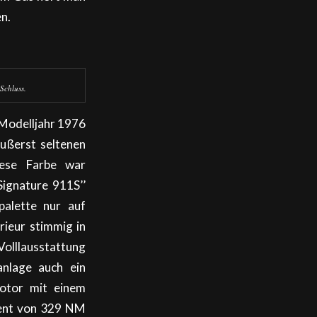
en.
Schluss.
 Modelljahr 1976
äußerst seltenen
iese Farbe war
Signature 911S’’
alette nur auf
rieur stimmig in
olllausstattung
anlage auch ein
motor mit einem
ment von 329 NM