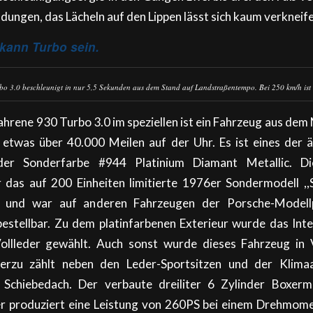
dungen, das Lächeln auf den Lippen lässt sich kaum verkneif
kann Turbo sein.
bo 3.0 beschleunigt in nur 5,5 Sekunden aus dem Stand auf Landstraßentempo. Bei 250 km/h ist 
ahrene 930 Turbo 3.0 im speziellen ist ein Fahrzeug aus dem
r etwas über 40.000 Meilen auf der Uhr. Es ist eines der 
der Sonderfarbe #944 Platinium Diamant Metallic. D
r das auf 200 Einheiten limitierte 1976er Sondermodell ,,
n und war auf anderen Fahrzeugen der Porsche-Modellp
stellbar. Zu dem platinfarbenen Exterieur wurde das Inte
ollleder gewählt. Auch sonst wurde dieses Fahrzeug in V
Hierzu zählt neben den Leder-Sportsitzen und der Klima
es Schiebedach. Der verbaute dreiliter 6 Zylinder Boxer
r produziert eine Leistung von 260PS bei einem Drehmo