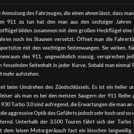
ie Anmutung des Fahrzeuges, die einen ahnen lässt, dass man 
en 911 zu tun hat den man aus den sechziger Jahren 
otflügel bilden zusammen mit dem großen Heckflügel eine E
hren noch ins Staunen versetzt. Öffnet man die Fahrertü
Sportsitze mit den wuchtigen Seitenwangen. Sie wirken, f
Innenraum des 911, ungewöhnlich massig, versprechen je
 fesselnden Seitenhalt in jeder Kurve. Sobald man einma
ht mehr aufstehen.
et beim Umdrehen des Zündschlüssels. Es ist ein heller u
 leiser als man es bei den meisten Saugern der 911 Reihe 
 930 Turbo 3.0 sind aufregend, die Erwartungen die man an 
h die aggressive Optik des Gefährts jedoch sehr hoch und so 
ternd. Unterhalb der 3.500 Touren fährt sich der Turbo 
 dem leisen Motorgeräusch fast ein bisschen langweilig.