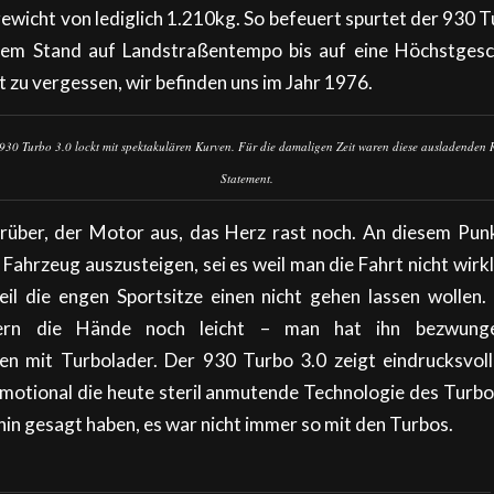
ewicht von lediglich 1.210kg. So befeuert spurtet der 930 Tu
em Stand auf Landstraßentempo bis auf eine Höchstgesc
 zu vergessen, wir befinden uns im Jahr 1976.
930 Turbo 3.0 lockt mit spektakulären Kurven. Für die damaligen Zeit waren diese ausladenden
Statement.
orüber, der Motor aus, das Herz rast noch. An diesem Punk
Fahrzeug auszusteigen, sei es weil man die Fahrt nicht wirkl
il die engen Sportsitze einen nicht gehen lassen wollen.
tern die Hände noch leicht – man hat ihn bezwung
en mit Turbolader. Der 930 Turbo 3.0 zeigt eindrucksvoll
otional die heute steril anmutende Technologie des Turbo
hin gesagt haben, es war nicht immer so mit den Turbos.