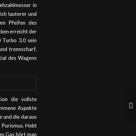
ehzahlmesser in
ich lauterer und
en Pfeifen des
ken erreicht der
 Turbo 3.0 sein
und trennscharf,
ntial des Wagens
ion die vollste
ommene Aspekte
e und die daraus
t Purismus. Hebt
vom Gas hört man