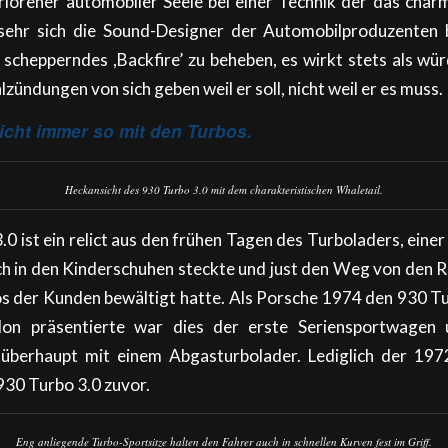
lorener automobiler Seele bei einer Technik der das cha
e sehr sich die Sound-Designer der Automobilproduzenten
 schepperndes ,Backfire’ zu beheben, es wirkt stets als w
ündungen von sich geben weil er soll, nicht weil er es muss.
icht immer so mit den Turbos.
Heckansicht des 930 Turbo 3.0 mit dem charakteristischen Whaletail.
0 ist ein relict aus den frühen Tagen des Turboladers, einer 
h in den Kinderschuhen steckte und just den Weg von den 
os der Kunden bewältigt hatte. Als Porsche 1974 den 930 T
lon präsentierte war dies der erste Seriensportwagen
 überhaupt mit einem Abgasturbolader. Lediglich der 
30 Turbo 3.0 zuvor.
Eng anliegende Turbo-Sportsitze halten den Fahrer auch in schnellen Kurven fest im Griff.