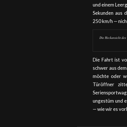
und einem Leerg
Sekunden aus d
250 km/h — nicht
Die Heckansicht des 
Die Fahrt ist v
schwer aus dem 
möchte oder we
Türöffner zit
Seriensportwag
ungestüm und em
— wie wir es vor