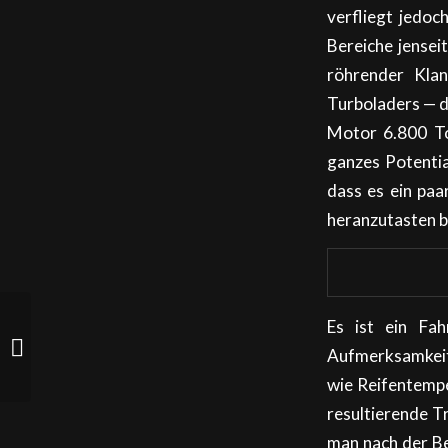
verfliegt jedo
Bereiche jensei
röhrender Kla
Turboladers — d
Motor 6.800 To
ganzes Potentia
dass es ein paa
heranzutasten be
Es ist ein Fah
Eva’s Abholung
Aufmerksamkei
wie Reifentempe
resultierende T
man nach der Be