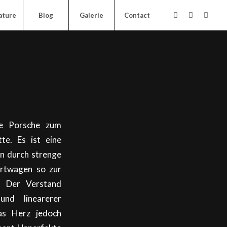
ature
Blog
Galerie
Contact
te Porsche zum
te. Es ist eine
en durch strenge
ortwagen so zur
r. Der Verstand
nd linearerer
das Herz jedoch